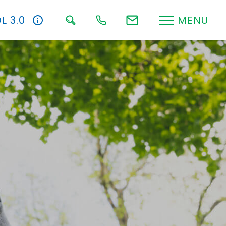
L 3.0
MENU