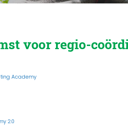
mst voor regio-coörd
outing Academy
my 2.0