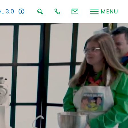
L 3.0
MENU