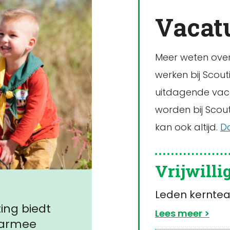
Vacat
Meer weten over 
werken bij Scou
uitdagende vacat
worden bij Scouti
kan ook altijd.
D
Vrijwilli
Leden kerntea
ing biedt
Lees meer
aarmee