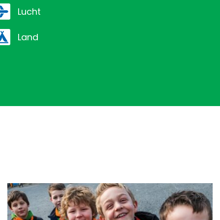
lucht
land