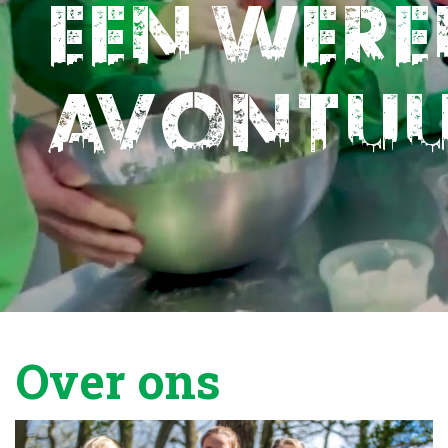
Een were
avontu
Over ons