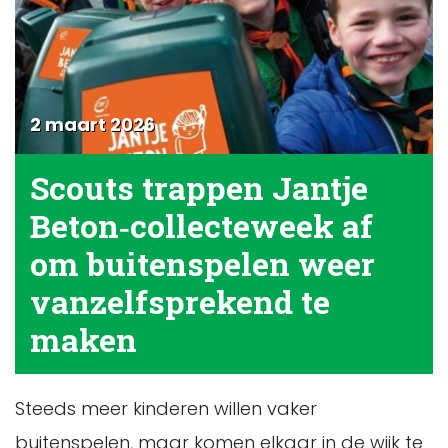
2 maart 2026
Scouts trappen Jantje
Beton‑collecteweek af
om buitenspelen weer
vanzelfsprekend te
maken
Steeds meer kinderen willen vaker
buitenspelen, maar komen elkaar in de wijk te